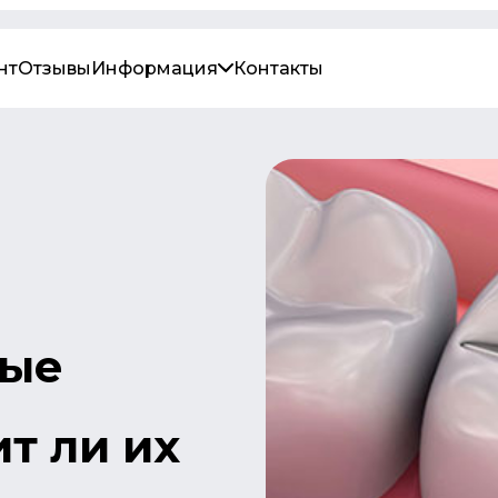
нт
Отзывы
Информация
Контакты
ные
т ли их