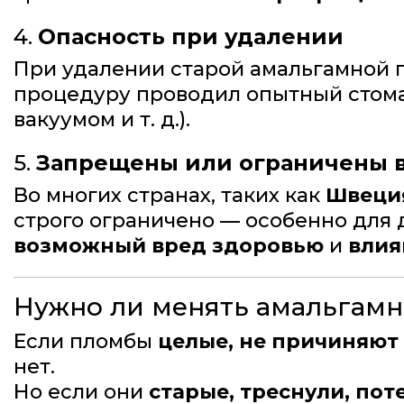
4.
Опасность при удалении
При удалении старой амальгамной
процедуру проводил опытный стома
вакуумом и т. д.).
5.
Запрещены или ограничены в
Во многих странах, таких как
Швеция
строго ограничено — особенно для
возможный вред здоровью
и
влия
Нужно ли менять амальгам
Если пломбы
целые, не причиняют
нет.
Но если они
старые, треснули, по