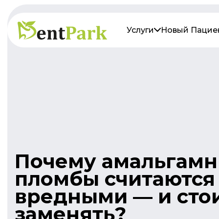
Услуги
Новый Пацие
Почему амальгам
пломбы считаются
вредными — и стои
заменять?