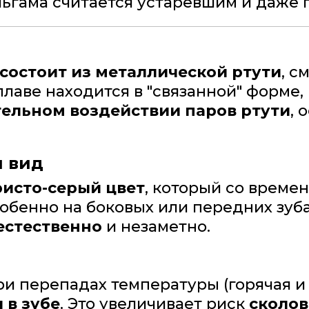
льгама считается устаревшим и даже
состоит из металлической ртути
, с
сплаве находится в "связанной" форме
ельном воздействии паров ртути
, 
 вид
исто-серый цвет
, который со време
собенно на боковых или передних зу
естественно
и незаметно.
и перепадах температуры (горячая и 
в зубе
. Это увеличивает риск
сколов