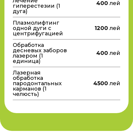
лечение
400
лей
гиперестезии (1
дуга)
Плазмолифтинг
одной дуги с
1200
лей
центрифугацией
Обработка
десневых заборов
400
лей
лазером (1
единица)
Лазерная
обработка
пародонтальных
4500
лей
карманов (1
челюсть)