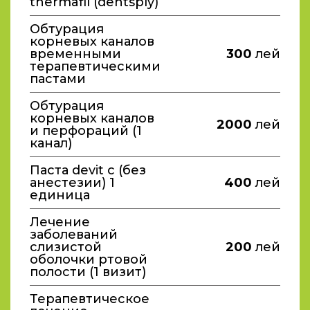
thermafil (dentsply)
Обтурация
корневых каналов
временными
300
лей
терапевтическими
пастами
Обтурация
корневых каналов
2000
лей
и перфораций (1
канал)
Паста devit c (без
анестезии) 1
400
лей
единица
Лечение
заболеваний
слизистой
200
лей
оболочки ртовой
полости (1 визит)
Терапевтическое